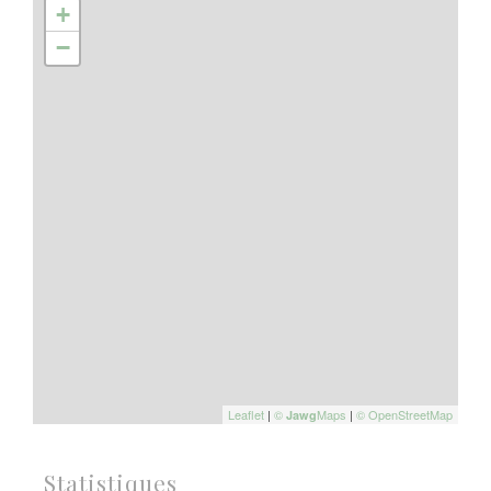
+
−
Leaflet
|
©
Maps
|
© OpenStreetMap
Jawg
Statistiques