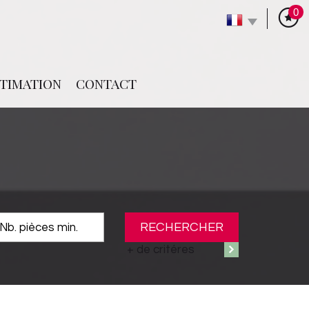
0
STIMATION
CONTACT
RECHERCHER
+ de critéres