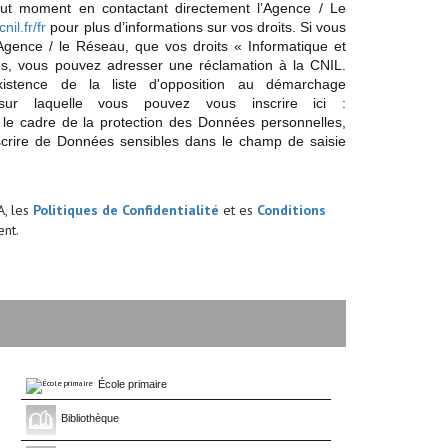
out moment en contactant directement l’Agence / Le
cnil.fr/fr
pour plus d’informations sur vos droits. Si vous
'Agence / le Réseau, que vos droits « Informatique et
és, vous pouvez adresser une réclamation à la CNIL.
istence de la liste d'opposition au démarchage
sur laquelle vous pouvez vous inscrire ici :
 le cadre de la protection des Données personnelles,
scrire de Données sensibles dans le champ de saisie
A, les
Politiques de Confidentialité
et es
Conditions
nt.
École primaire
Bibliothèque