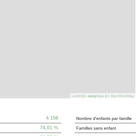
Leaflet
|
©
Maps
|
© OpenStreetMap
Jawg
4 156
Nombre d'enfants par famille
74,01 %
Familles sans enfant