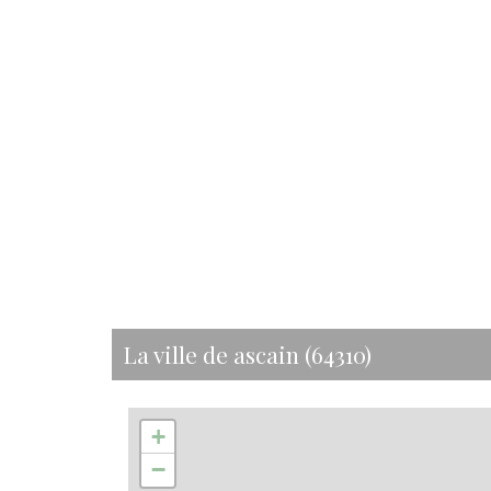
la ville de ascain (64310)
+
−